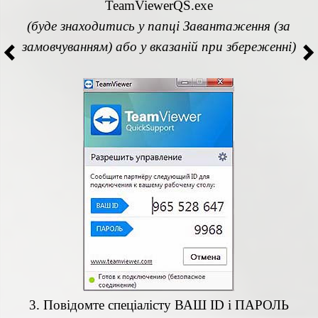
(буде знаходитись у папці Завантаження (за
TeamViewerQS.exe
замовчуванням) або у вказаній при збереженні)
(буде знаходитись у папці Завантаження (за
замовчуванням) або у вказаній при збереженні)
3. Повідомте спеціаліста НОМЕР робочого місця
і натисніть ПРИЙНЯТИ
3. Повідомте спеціалісту ВАШ ID і ПАРОЛЬ