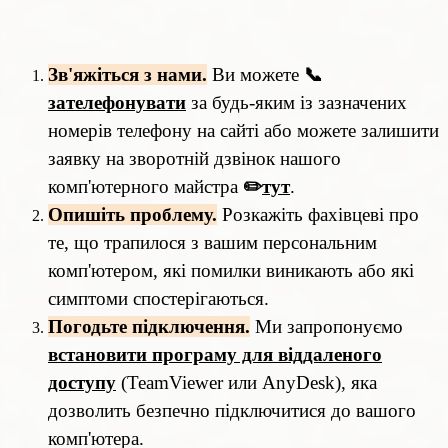
Зв'яжіться з нами.
Ви можете
📞
зателефонувати
за будь-яким із зазначених
номерів телефону на сайті або можете залишити
заявку на зворотній дзвінок нашого
комп'ютерного майстра
✏️
тут
.
Опишіть проблему.
Розкажіть фахівцеві про
те, що трапилося з вашим персональним
комп'ютером, які помилки виникають або які
симптоми спостерігаються.
Погодьте підключення.
Ми запропонуємо
встановити програму для віддаленого
доступу
(TeamViewer или AnyDesk), яка
дозволить безпечно підключитися до вашого
комп'ютера.