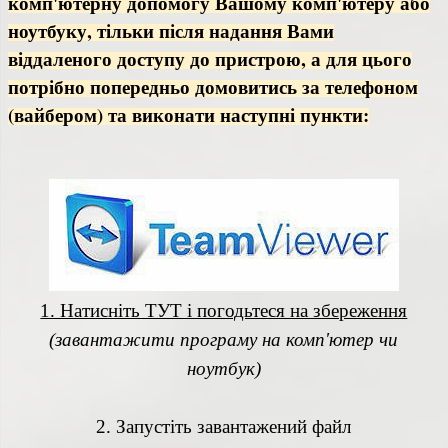
комп'ютерну допомогу Вашому комп'ютеру або
ноутбуку, тільки після надання Вами
віддаленого доступу до пристрою, а для цього
потрібно попередньо домовитись за телефоном
(вайбером) та виконати наступні пункти:
1. Натисніть ТУТ і погодьтеся на збереження
1. Натисніть ТУТ і погодьтеся на збереження
(завантажити програму на комп'ютер чи
(завантажити програму на комп'ютер чи
ноутбук)
ноутбук)
2. Запустіть завантажений файл
2. Запустіть завантажений файл
AnyDesk.exe