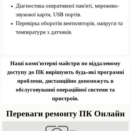
налаштування та оптимізація
Інтернету.
програмного забезпечення.
.
Діагностика оперативної пам'яті, мережево-
Налаштування месенджерів, поштових
Встановлення антивірусів та їх налаштування
Відновлення даних із зовнішніх носіїв.
Усунення помилок запуску операційної
Налаштування роутерів, Wi-Fi підключення,
Відповіді на питання щодо експлуатації
звукової карти, USB портів.
клієнтів та додатків для роботи.
для максимального захисту.
системи та інших системних збоїв.
мережі
персонального комп'ютера.
.
Перевірка оборотів вентиляторів, напруги та
Встановлення та оновлення драйверів
Налаштування фаєрволу.
Відновлення працездатності після
Вирішення проблем з доступом до сайтів та
Онлайн консультація зі збирання ПК та
температури з датчиків.
пристроїв та іншого обладнання
.
некоректного оновлення.
поштовими серверами.
консультація з ремонту ноутбука та
комп'ютера.
Наші комп'ютерні майстри по віддаленому
доступу до ПК вирішують будь-які програмні
проблеми, дистанційно допоможуть в
обслуговуванні операційної системи та
пристроїв.
Переваги ремонту ПК Онлайн