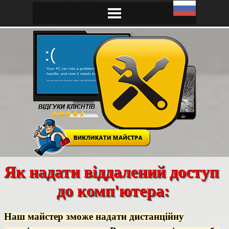
Як надати віддалений доступ 
до комп'ютера:
Наш майстер
зможе надати дистанційну