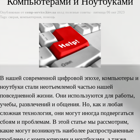
Компьютерами и Ноутбуками
Опубликован от
comp-service.kiev.ua
вход
полезные советы
· пятница 06 окт 2023
Tags:
скорая
,
компьютерная
,
помощь
В нашей современной цифровой эпохе, компьютеры и
ноутбуки стали неотъемлемой частью нашей
повседневной жизни. Они используются для работы,
учебы, развлечений и общения. Но, как и любая
сложная технология, они могут иногда подвергаться
сбоям и проблемам. В этой статье мы рассмотрим,
какие могут возникнуть наиболее распространенные
проблемы с компьютерами и ноутбуками, а также