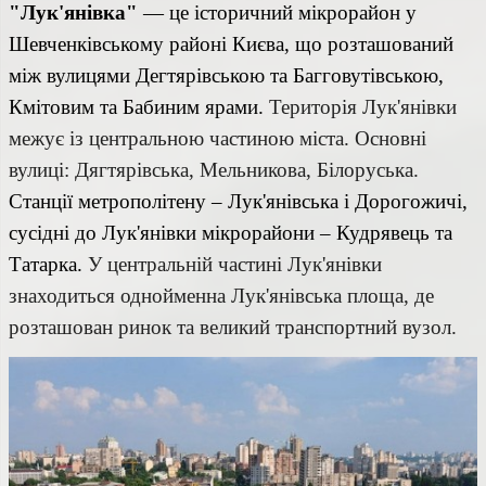
"Лук'янівка"
— це історичний мікрорайон у
Шевченківському районі Києва, що розташований
між вулицями Дегтярівською та Багговутівською,
Кмітовим та Бабиним ярами.
Територія Лук'янівки
межує із центральною частиною міста. Основні
вулиці: Дягтярівська, Мельникова, Білоруська.
Станції метрополітену – Лук'янівська і Дорогожичі,
сусідні до Лук'янівки мікрорайони – Кудрявець та
Татарка.
У центральній частині Лук'янівки
знаходиться однойменна Лук'янівська площа, де
розташован ринок та великий транспортний вузол.