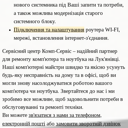
нового системника під Ваші запити та потреби,
а також можлива модернізація старого
системного блоку.
Підключення та налаштування
роутера WI-FI,
мережі, встановлення інтернет-з'єднання.
Сервісний центр Комп-Сервіс – надійний партнер
для ремонту комп'ютера та ноутбука на Лук'янівці.
Наші комп'ютерні майстри швидко та якісно усунуть
будь-яку несправність на дому та в офісі, щоб ви
могли знову насолоджуватися роботою вашого
комп'ютера чи ноутбука. Звертайтеся до нас і ми
зробимо все можливе, щоб задовольнити потреби в
обслуговуванні та ремонті техніки.
Ви можете
зв'язатися з нами за телефоном
,
електронній пошті
або
замовити зворотній дзвінок