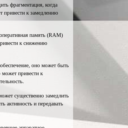
ить фрагментация, когда
т привести к замедлению
 оперативная память (RAM)
привести к снижению
обеспечение, оно может быть
 может привести к
тельность.
ожет существенно замедлить
ь активность и передавать
аревшее аппаратное