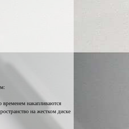
м:
о временем накапливаются
ространство на жестком диске