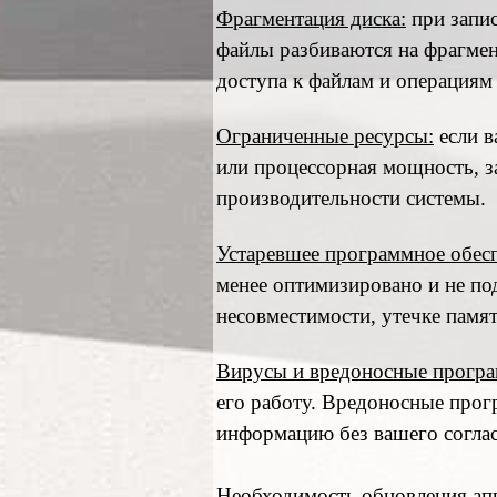
Фрагментация диска:
при запис
файлы разбиваются на фрагмен
доступа к файлам и операциям 
Ограниченные ресурсы:
если в
или процессорная мощность, з
производительности системы.
Устаревшее программное обесп
менее оптимизировано и не по
несовместимости, утечке памя
Вирусы и вредоносные прогр
его работу. Вредоносные прог
информацию без вашего соглас
Необходимость обновления апп