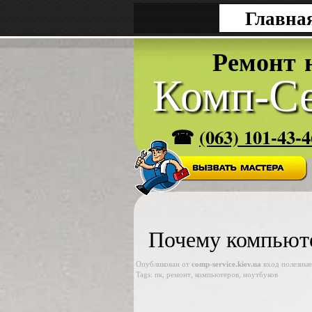
Главна
Р
е
м
о
н
т
Комп-Се
☎
(063) 101-43-4
Почему компьюте
Опубликован от
comp-service.kiev.ua
вход
полезные
Tags:
пк
,
ремонт
,
компьютеров
,
ноутбуков