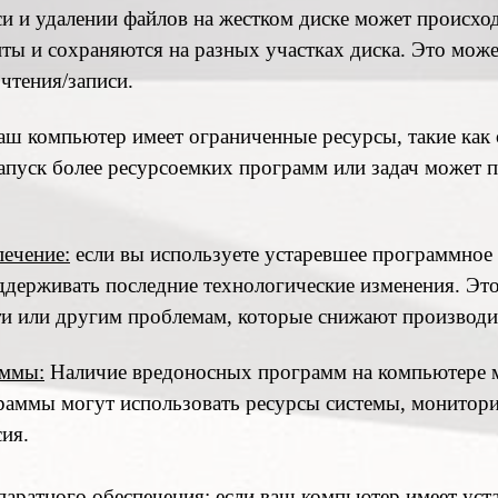
и и удалении файлов на жестком диске может происход
ты и сохраняются на разных участках диска. Это може
чтения/записи.
аш компьютер имеет ограниченные ресурсы, такие как
апуск более ресурсоемких программ или задач может 
ечение:
если вы используете устаревшее программное 
ддерживать последние технологические изменения. Это
ти или другим проблемам, которые снижают производи
аммы:
Наличие вредоносных программ на компьютере м
раммы могут использовать ресурсы системы, мониторит
ия.
аратного обеспечения:
если ваш компьютер имеет уст