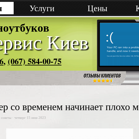
я
Услуги
Цены
н
о
у
т
б
у
к
о
в
рвис Киев
6
,
(067) 584-00-75
р со временем начинает плохо м
 советы
· четверг 15 июн 2023