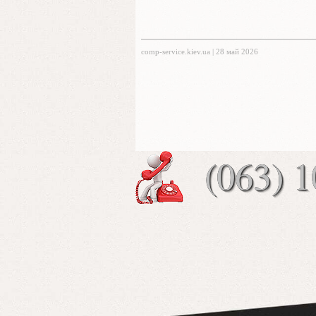
comp-service.kiev.ua
|
28 май 2026
(063) 1