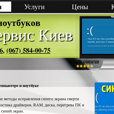
я
Услуги
Цены
н
о
у
т
б
у
к
о
в
рвис Киев
6
,
(067) 584-00-75
мпьютере и ноутбуке
е методы исправления синего экрана смерти
ностика драйверов, RAM, диска, перегрева ПК и
я синий экран.