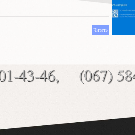
Читать
01-43-46,
(067) 58