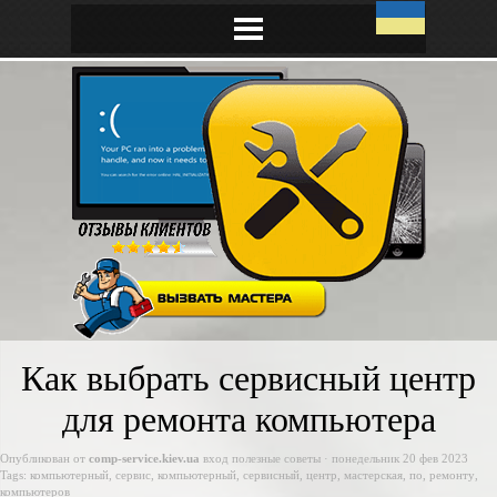
Как выбрать сервисный центр
для ремонта компьютера
Опубликован от
comp-service.kiev.ua
вход
полезные советы
· понедельник 20 фев 2023
Tags:
компьютерный
,
сервис
,
компьютерный
,
сервисный
,
центр
,
мастерская
,
по
,
ремонту
,
компьютеров