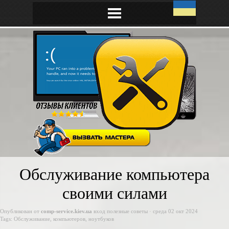
Обслуживание компьютера
своими силами
Опубликован от
comp-service.kiev.ua
вход
полезные советы
· среда 02 окт 2024
Tags:
Обслуживание
,
компьютеров
,
ноутбуков