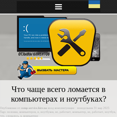
Что чаще всего ломается в
компьютерах и ноутбуках?
Опубликован от
comp-service.kiev.ua
вход
комплектующие
· понедельник 31 мар 2025
Tags:
поломки
,
компьютеров
,
и
,
ноутбуков
,
не
,
работает
,
компьютер
,
не
,
работает
,
ноутбук
,
что
,
сломалось
,
в
,
компьютере