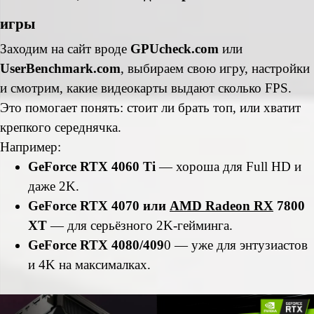
игры
Заходим на сайт вроде
GPUcheck.com
или
UserBenchmark.com
, выбираем свою игру, настройки
и смотрим, какие видеокарты выдают сколько FPS.
Это помогает понять: стоит ли брать топ, или хватит
крепкого середнячка.
Например:
GeForce RTX 4060 Ti
—
хороша для Full HD и
даже 2K.
GeForce
RTX 4070 или
AMD Radeon RX
7800
XT
—
для серьёзного 2K-гейминга.
GeForce
RTX 4080/409
0 —
уже для энтузиастов
и 4K на максималках.