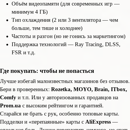
Объём видеопамяти (для современных игр —
минимум 4 ГБ)
Тип охлаждения (2 или 3 вентилятора — чем
больше, тем тише и холоднее)
Частоты и разгон (но не гонись за маркетингом)
Поддержка технологий — Ray Tracing, DLSS,
FSR и т.д.
Где покупать: чтобы не попасться
Лучше избегай малоизвестных магазинов без отзывов.
Бери в проверенных:
Rozetka, MOYO, Brain, ITbox,
Comfy
и т.п. Или у авторизованных продавцов на
Prom.ua
с высоким рейтингом и гарантией.
Старайся не брать с рук, особенно топовые карты.
Подделки и «перепаянные» карты с
AliExpress
—
отдельная боль. Лучше переплатить немного, но спать