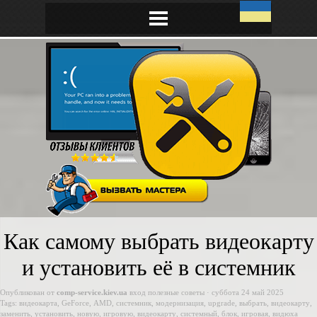
Как самому выбрать видеокарту
и установить её в системник
Опубликован от
comp-service.kiev.ua
вход
полезные советы
· суббота 24 май 2025
Tags:
видеокарта
,
GeForce
,
AMD
,
системник
,
модернизация
,
upgrade
,
выбрать
,
видеокарту
,
заменить
,
установить
,
новую
,
игровую
,
видеокарту
,
системный
,
блок
,
игровая
,
видюха