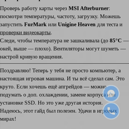
Проверь работу карты через
MSI Afterburner
:
посмотри температуры, частоту, загрузку. Можешь
запустить
FurMark
или
Unigine Heaven
для теста и
проверки видеокарты
.
Следи, чтобы температура не зашкаливала (до
85°C
—
окей, выше — плохо). Вентиляторы могут шуметь —
настрой кривую вращения.
Поздравляю! Теперь у тебя не просто компьютер, а
настоящая игровая машина. И ты всё сделал сам. Это
круто. Если хочешь ещё апгрейдов — можно
подумать о доп. охлаждении, замене корпуса или
установке SSD. Но это уже другая история.
Надеюсь, этот гайд был полезен. Удачи в игровых
мирах!